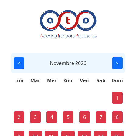
<
Novembre 2026
>
Lun
Mar
Mer
Gio
Ven
Sab
Dom
1
2
3
4
5
6
7
8